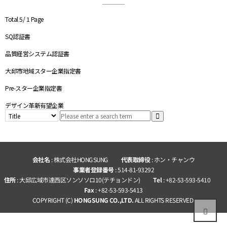
設備情報
経営方針
サポート
組織図
Total 5/
1 Page
認証取得
SQ認証書
位置
品質経営システム認証書
大邱市地域スター企業指定書
Pre-スター企業指定書
デザイン革新有望企業
会社名
: 株式会社HONGSUNG
代表取締役
: ホン・チャンウ
事業者登録番号
: 514-81-93292
住所
: 大邱広域市達西区ソンソソロ10(テチョンドン)
Tel
: +82-53-593-5410
Fax
: +82-53-593-5413
COPYRIGHT (C)
HONGSUNG CO.,LTD.
ALL RIGHTS RESERVED.