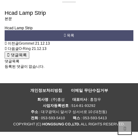
설비현황
고객센터
Hcad Lamp Strip
본문
Hcad Lamp Strip
목록
이전글
Grommet
21.12.13
다음글
O-Ring
21.12.13
댓글목록
댓글목록
등록된 댓글이 없습니다.
개인정보처리방침
이메일 무단수집거부
회사명
: (주)홍성
대표이사
: 홍창우
사업자등록번호
: 514-81-93292
주소
: 대구광역시 달서구 성서서로 10 (대천동)
전화
: 053-593-5410
팩스
: 053-593-5413
COPYRIGHT (C)
HONGSUNG CO.,LTD.
ALL RIGHTS RESERVED.